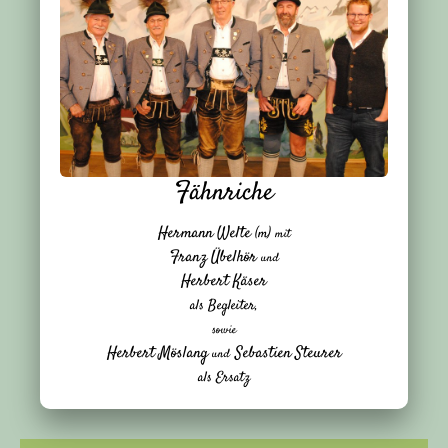
Fähnriche
Hermann Welte
(m)
mit
Franz Übelhör
und
Herbert Käser
als Begleiter,
sowie
Herbert Möslang
Sebastien Steurer
und
als Ersatz